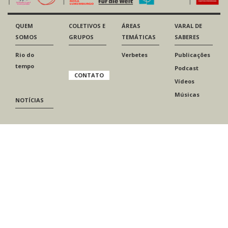
QUEM
COLETIVOS E
ÁREAS
VARAL DE
SOMOS
GRUPOS
TEMÁTICAS
SABERES
Rio do
Verbetes
Publicações
tempo
Podcast
CONTATO
Vídeos
Músicas
NOTÍCIAS