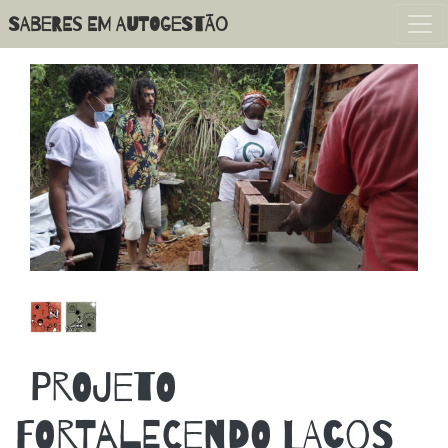
Pular
SABERES EM AUTOGESTÃO
para
o
conteúdo
principal
PROJETO
FORTALECENDO LAÇOS