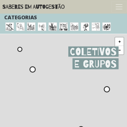
Pular
SABERES EM AUTOGESTÃO
para
o
CATEGORIAS
conteúdo
principal
+
−